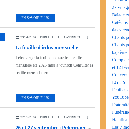
27 villag
Balade e
EN SAVOIR PLUS
Catéchism
dates re
Chants po
29/04/2026
PUBLIÉ DEPUIS OVERBLOG
…
Chants po
La feuille d'infos mensuelle
baptême
Télécharger la feuille mensuelle - feuille
Compte r
mensuelle été 2026 mise à jour.pdf Consulter la
et 12 fév
feuille mensuelle en...
Concerts 
EGLISE
Feuilles 
YouTube
EN SAVOIR PLUS
Fraternit
Funéraill
22/07/2026
PUBLIÉ DEPUIS OVERBLOG
…
Handicap
26 et 27 septembre : Pèlerinage Diocésain à la Salette
Les 7 sac