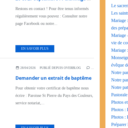
Le sacrem
Restons en contact ! Pour être tenus informés
Les saint
régulièrement vous pouvez : Consulter notre
Mariage :
page Facebook ou notre...
des prépa
Mariage -
vie de co
EN SAVOIR PLUS
Mariage :
Monseign
évêque d
28/04/2026
PUBLIÉ DEPUIS OVERBLOG
…
Notre par
Demander un extrait de baptême
Notre par
Notre pat
Pour obtenir votre certificat de baptême nous
Pastorale
écrire : Paroisse St Pierre du Pays des Couleurs,
Photos et
service notariat,...
Photos : 
Photos : 
Préparer 