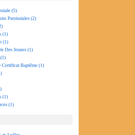
ssiale
(5)
ons Paroissiales
(2)
2)
s
(1)
n
(1)
e Des Jeunes
(1)
(1)
Certificat Baptême
(1)
)
)
s
(1)
nces
(1)
s et 3 pôles