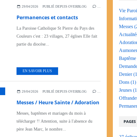
29/04/2026
PUBLIÉ DEPUIS OVERBLOG
…
Vie Paroi
Permanences et contacts
Informati
Messes
(
La Paroisse Catholique St Pierre du Pays des
Actualité
Couleurs c'est : 23 villages, 27 églises Elle fait
Adoratio
partie du diocèse...
Aumoneri
Baptême
Demande 
EN SAVOIR PLUS
Denier
(1
Dons
(1)
Jeunes
(1
,
VIE PAROISSIALE
,
MESSES
29/04/2026
PUBLIÉ DEPUIS OVERBLOG
…
Offrande
Messes / Heure Sainte / Adoration
Permane
Messes, baptêmes et mariages du mois à
PAGES
télécharger !! Attention, suite à l'absence du
père Jean Marc, le nombre...
27 église