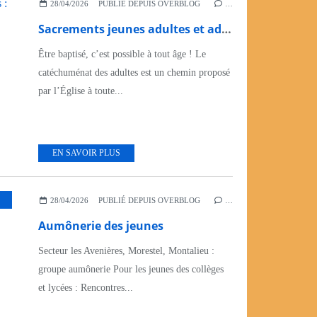
28/04/2026
PUBLIÉ DEPUIS OVERBLOG
…
Sacrements jeunes adultes et adultes : baptême, communion, confirmation
Être baptisé, c’est possible à tout âge ! Le
catéchuménat des adultes est un chemin proposé
par l’Église à toute...
EN SAVOIR PLUS
,
JEUNES
28/04/2026
PUBLIÉ DEPUIS OVERBLOG
…
Aumônerie des jeunes
Secteur les Avenières, Morestel, Montalieu :
groupe aumônerie Pour les jeunes des collèges
et lycées : Rencontres...