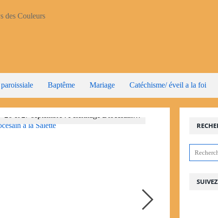
 paroissiale
Baptême
Mariage
Catéchisme/ éveil a la foi
15 août 2026 : fête de Assomption
RECHE
SUIVE